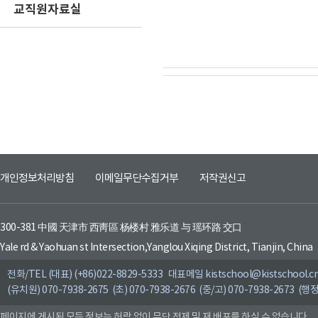
교직원자료실
개인정보처리방침
이메일무단수집거부
저작권신고
300-381 中國 天津市 西靑區 杨楼村 雅乐道 与 瑶环路 交口
Yale rd & Yaohuan st Intersection,Yanglou Xiqing District, Tianjin, China
전화/TEL (대표) (+86)022-8829-5333 대표메일 kistschool@kistschool.c
(유치원) 070-7938-2675 (초) 070-7938-2676 (중/고) 070-7938-2673 (행정
페이지에 게시된 모든 정보는 허락 없이 무단 전제 및 재 배포를 하실 수 없습니다.