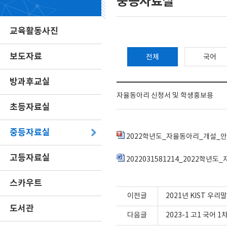
중등자료실
교육활동사진
보도자료
전체
국어
방과후교실
자율동아리 신청서 및 학생홍보용
초등자료실
중등자료실
2022학년도_자율동아리_개설_안
고등자료실
2022031581214_2022학년
스카우트
이전글
2021년 KIST 우
도서관
다음글
2023-1 고1 국어