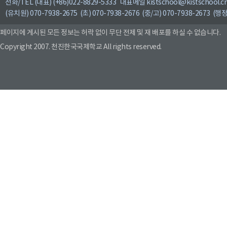
전화/TEL (대표) (+86)022-8829-5333 대표메일 kistschool@kistschool.c
(유치원) 070-7938-2675 (초) 070-7938-2676 (중/고) 070-7938-2673 (행정
페이지에 게시된 모든 정보는 허락 없이 무단 전제 및 재 배포를 하실 수 없습니다.
Copyright 2007. 천진한국국제학교 All rights reserved.