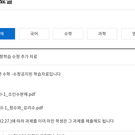
료실
체
국어
수학
과학
가정학습 수정 추가 자료
년 수학 -수정공지된 학습자료입니다
I-1_소인수분해.pdf
II-1_정수와_유리수.pdf
02.27.)에 따라 과제를 이미 마친 학생은 그 과제를 제출해도 됩니다