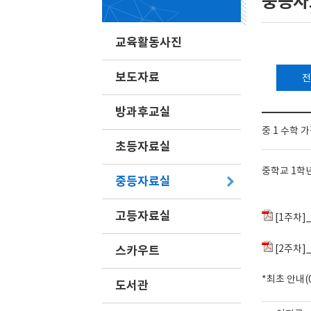
중등자
교육활동사진
보도자료
전
방과후교실
중 1 수학 
초등자료실
중학교 1학
중등자료실
고등자료실
[1주차]_
스카우트
[2주차]_
*최초 안내(
도서관