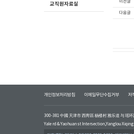
이전글
교직원자료실
다음글
개인정보처리방침
이메일무단수집거부
저
300-381 中國 天津市 西靑區 杨楼村 雅乐道 与 瑶
Yale rd & Yaohuan st Intersection,Yanglou Xiqing 