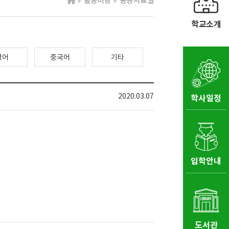
활동마당
중등자료실
학교소개
영어
중국어
기타
2020.03.07
학사일정
입학안내
도서관