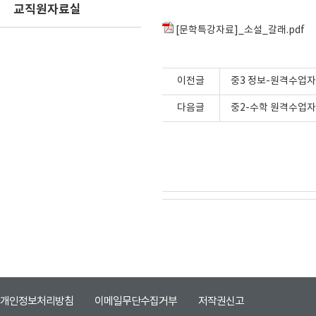
교직원자료실
[문학특강자료]_소설_갈래.pdf
이전글
중3 정보-원격수업자
다음글
중2-수학 원격수업자
개인정보처리방침
이메일무단수집거부
저작권신고