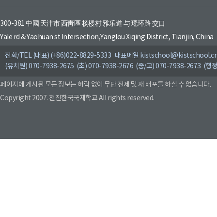
300-381 中國 天津市 西靑區 杨楼村 雅乐道 与 瑶环路 交口
Yale rd & Yaohuan st Intersection,Yanglou Xiqing District, Tianjin, China
전화/TEL (대표) (+86)022-8829-5333 대표메일 kistschool@kistschool.c
(유치원) 070-7938-2675 (초) 070-7938-2676 (중/고) 070-7938-2673 (행정
페이지에 게시된 모든 정보는 허락 없이 무단 전제 및 재 배포를 하실 수 없습니다.
Copyright 2007. 천진한국국제학교 All rights reserved.