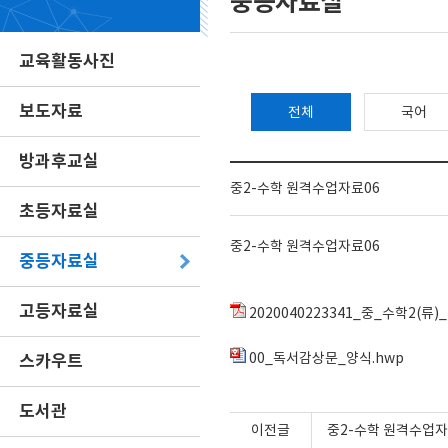
중등자료실
교육활동사진
보도자료
전체
국어
방과후교실
중2-수학 원격수업자료06
초등자료실
중2-수학 원격수업자료06
중등자료실
고등자료실
2020040223341_중_수학2(류)
스카우트
00_독서감상문_양식.hwp
도서관
이전글
중2-수학 원격수업자