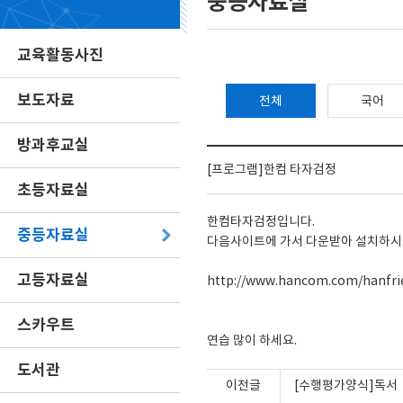
중등자료실
교육활동사진
보도자료
전체
국어
방과후교실
[프로그램]한컴 타자검정
초등자료실
한컴타자검정입니다.
중등자료실
다음사이트에 가서 다운받아 설치하시
고등자료실
http://www.hancom.com/hanfrie
스카우트
연습 많이 하세요.
도서관
이전글
[수행평가양식]독서