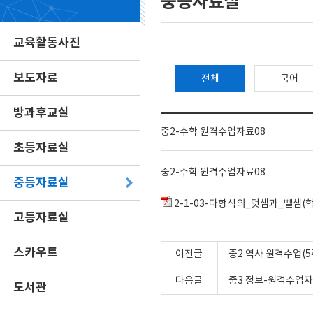
중등자료실
교육활동사진
보도자료
전체
국어
방과후교실
중2-수학 원격수업자료08
초등자료실
중2-수학 원격수업자료08
중등자료실
2-1-03-다항식의_덧셈과_뺄셈(학
고등자료실
스카우트
이전글
중2 역사 원격수업(5
다음글
중3 정보-원격수업자
도서관