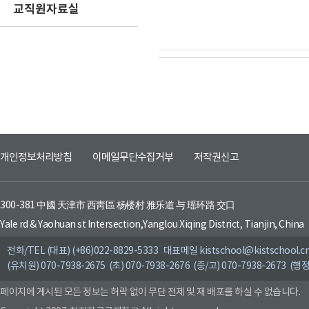
교직원자료실
개인정보처리방침
이메일무단수집거부
저작권신고
300-381 中國 天津市 西靑區 杨楼村 雅乐道 与 瑶环路 交口
Yale rd & Yaohuan st Intersection,Yanglou Xiqing District, Tianjin, China
전화/TEL (대표) (+86)022-8829-5333 대표메일 kistschool@kistschool.c
(유치원) 070-7938-2675 (초) 070-7938-2676 (중/고) 070-7938-2673 (행정
페이지에 게시된 모든 정보는 허락 없이 무단 전제 및 재 배포를 하실 수 없습니다.