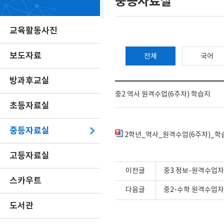
중등자료실
교육활동사진
보도자료
전체
국어
방과후교실
중2 역사 원격수업(6주차) 학습지
초등자료실
중등자료실
2학년_역사_원격수업(6주차)_학
고등자료실
이전글
중3 정보-원격수업자
스카우트
다음글
중2-수학 원격수업자
도서관