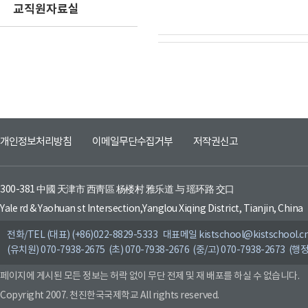
교직원자료실
개인정보처리방침
이메일무단수집거부
저작권신고
300-381 中國 天津市 西靑區 杨楼村 雅乐道 与 瑶环路 交口
Yale rd & Yaohuan st Intersection,Yanglou Xiqing District, Tianjin, China
전화/TEL (대표) (+86)022-8829-5333 대표메일 kistschool@kistschool.c
(유치원) 070-7938-2675 (초) 070-7938-2676 (중/고) 070-7938-2673 (행정
페이지에 게시된 모든 정보는 허락 없이 무단 전제 및 재 배포를 하실 수 없습니다.
Copyright 2007. 천진한국국제학교 All rights reserved.