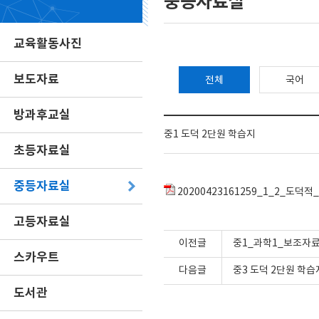
중등자료실
교육활동사진
보도자료
전체
국어
방과후교실
중1 도덕 2단원 학습지
초등자료실
중등자료실
20200423161259_1_2_도덕적_
고등자료실
이전글
중1_과학1_보조자
스카우트
다음글
중3 도덕 2단원 학습
도서관