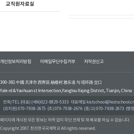
교직원자료실
개인정보처리방침
이메일무단수집거부
저작권신고
300-381 中國 天津市 西靑區 杨楼村 雅乐道 与 瑶环路 交口
Yale rd & Yaohuan st Intersection,Yanglou Xiqing District, Tianjin, China
전화/TEL (대표) (+86)022-8829-5333 대표메일 kistschool@kistschool.c
(유치원) 070-7938-2675 (초) 070-7938-2676 (중/고) 070-7938-2673 (행정
페이지에 게시된 모든 정보는 허락 없이 무단 전제 및 재 배포를 하실 수 없습니다.
Copyright 2007. 천진한국국제학교 All rights reserved.