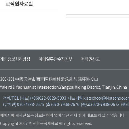
교직원자료실
개인정보처리방침
이메일무단수집거부
저작권신고
300-381 中國 天津市 西靑區 杨楼村 雅乐道 与 瑶环路 交口
Yale rd & Yaohuan st Intersection,Yanglou Xiqing District, Tianjin, China
전화/TEL (대표) (+86)022-8829-5333 대표메일 kistschool@kistschool.c
(유치원) 070-7938-2675 (초) 070-7938-2676 (중/고) 070-7938-2673 (행정
페이지에 게시된 모든 정보는 허락 없이 무단 전제 및 재 배포를 하실 수 없습니다.
Copyright 2007. 천진한국국제학교 All rights reserved.