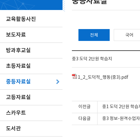
중등자료실
교육활동사진
보도자료
전체
국어
방과후교실
중3 도덕 2단원 학습지
초등자료실
1_2_도덕적_행동(중3).pdf
중등자료실
고등자료실
이전글
중1 도덕 2단원 학습
스카우트
다음글
중3 정보-원격수업자
도서관