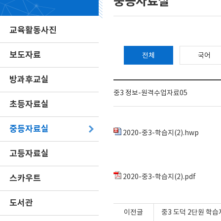
중등자료실
교육활동사진
보도자료
전체
국어
방과후교실
중3 정보-원격수업자료05
초등자료실
중등자료실
2020-중3-학습지(2).hwp
고등자료실
스카우트
2020-중3-학습지(2).pdf
도서관
이전글
중3 도덕 2단원 학습