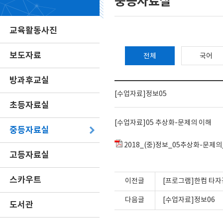
중등자료실
교육활동사진
보도자료
전체
국어
방과후교실
[수업자료]정보05
초등자료실
[수업자료]05 추상화-문제의 이해
중등자료실
2018_(중)정보_05추상화-문제의
고등자료실
스카우트
이전글
[프로그램]한컴 타
다음글
[수업자료]정보06
도서관