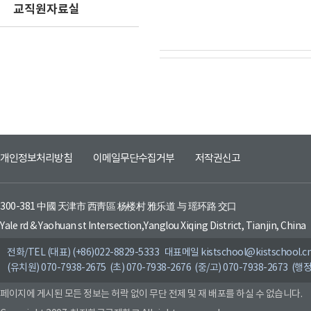
교직원자료실
개인정보처리방침
이메일무단수집거부
저작권신고
300-381 中國 天津市 西靑區 杨楼村 雅乐道 与 瑶环路 交口
Yale rd & Yaohuan st Intersection,Yanglou Xiqing District, Tianjin, China
전화/TEL (대표) (+86)022-8829-5333 대표메일 kistschool@kistschool.c
(유치원) 070-7938-2675 (초) 070-7938-2676 (중/고) 070-7938-2673 (행정
페이지에 게시된 모든 정보는 허락 없이 무단 전제 및 재 배포를 하실 수 없습니다.