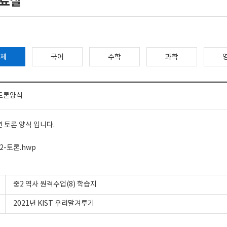
료실
체
국어
수학
과학
-토론양식
 토론 양식 입니다.
2-토론.hwp
중2 역사 원격수업(8) 학습지
2021년 KIST 우리말겨루기