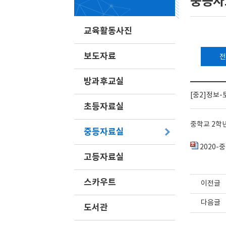
중등자
교육활동사진
보도자료
전
방과후교실
[중2]정보
초등자료실
중학교 2학년
중등자료실
2020-중
고등자료실
스카우트
이전글
다음글
도서관