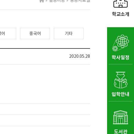
활동마당
중등자료실
학교소개
영어
중국어
기타
2020.05.28
학사일정
입학안내
도서관