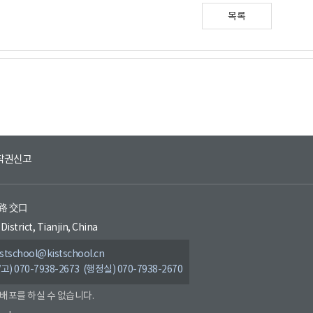
목록
작권신고
环路 交口
District, Tianjin, China
tschool@kistschool.cn
/고) 070-7938-2673 (행정실) 070-7938-2670
 배포를 하실 수 없습니다.