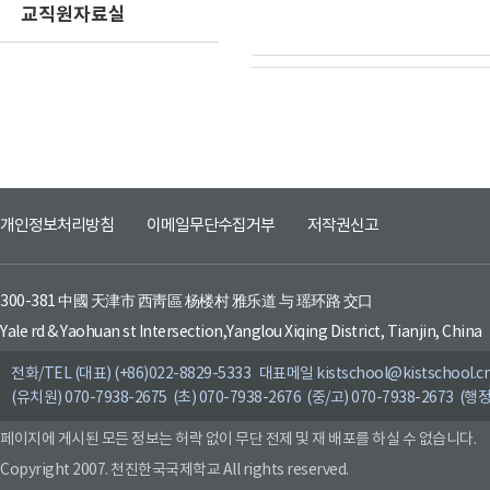
교직원자료실
개인정보처리방침
이메일무단수집거부
저작권신고
300-381 中國 天津市 西靑區 杨楼村 雅乐道 与 瑶环路 交口
Yale rd & Yaohuan st Intersection,Yanglou Xiqing District, Tianjin, China
전화/TEL (대표) (+86)022-8829-5333 대표메일 kistschool@kistschool.c
(유치원) 070-7938-2675 (초) 070-7938-2676 (중/고) 070-7938-2673 (행정
페이지에 게시된 모든 정보는 허락 없이 무단 전제 및 재 배포를 하실 수 없습니다.
Copyright 2007. 천진한국국제학교 All rights reserved.