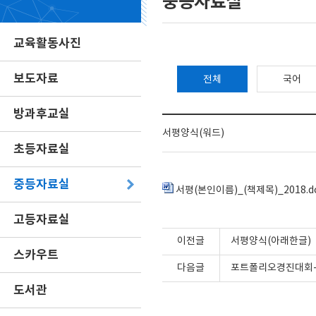
중등자료실
교육활동사진
보도자료
전체
국어
방과후교실
서평양식(워드)
초등자료실
중등자료실
서평(본인이름)_(책제목)_2018.d
고등자료실
이전글
서평양식(아래한글)
스카우트
다음글
포트폴리오경진대회
도서관