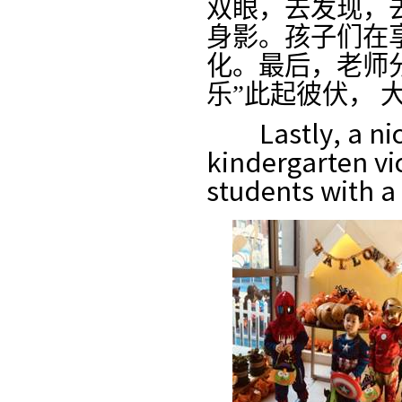
双
眼
，
去
发现
，
身影
。
孩子
们
在
化
。
最后
，
老
师
乐
”
此起彼伏
，
Lastly, a n
kindergarten vi
students with a