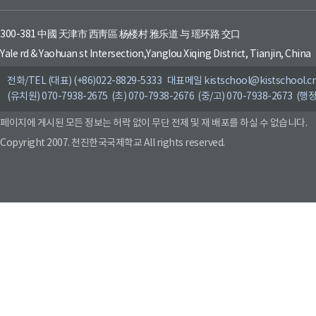
300-381 中國 天津市 西靑區 杨楼村 雅乐道 与 瑶环路 交口
Yale rd & Yaohuan st Intersection,Yanglou Xiqing District, Tianjin, China
전화/TEL (대표) (+86)022-8829-5333 대표메일 kistschool@kistschool.c
(유치원) 070-7938-2675 (초) 070-7938-2676 (중/고) 070-7938-2673 (행정
페이지에 게시된 모든 정보는 허락 없이 무단 전제 및 재 배포를 하실 수 없습니다.
Copyright 2007. 천진한국국제학교 All rights reserved.