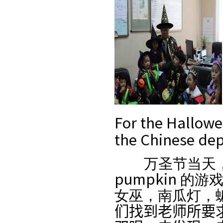
For the Hallowe
the Chinese dep
万
圣节当天
pumpkin
的游
女巫
，
南瓜灯
，
们
找到老
师
所要