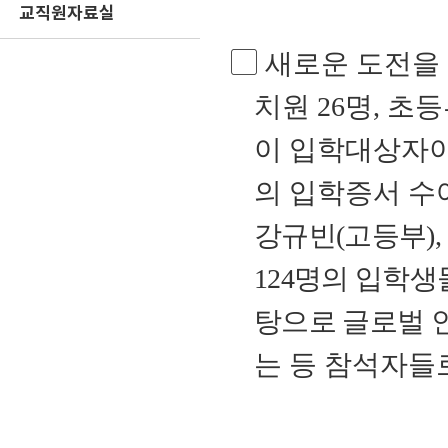
교직원자료실
▢
새로운 도전을
치원
26
명
,
초등
이 입학대상자
의 입학증서 수
강규빈
(
고등부
),
124
명의 입학생
탕으로 글로벌 
는 등 참석자들