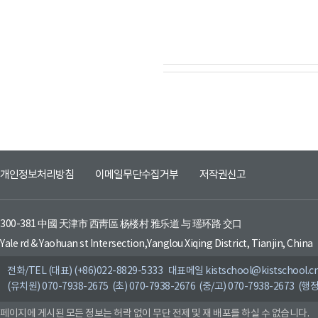
개인정보처리방침
이메일무단수집거부
저작권신고
300-381 中國 天津市 西靑區 杨楼村 雅乐道 与 瑶环路 交口
Yale rd & Yaohuan st Intersection,Yanglou Xiqing District, Tianjin, China
전화/TEL (대표) (+86)022-8829-5333 대표메일 kistschool@kistschool.c
(유치원) 070-7938-2675 (초) 070-7938-2676 (중/고) 070-7938-2673 (행정
페이지에 게시된 모든 정보는 허락 없이 무단 전제 및 재 배포를 하실 수 없습니다.