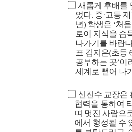
▢
새롭게 후배를 
었다
.
중
·
고등 재
년
)
학생은
‘
처음
로이 지식을 습
나가기를 바란
표 김지은
(
초등
공부하는 곳
’
이
세계로 뻗어 나가
▢
신진수 교장은 
협력을 통하여 
며 멋진 사람으
에서 형성될 수 