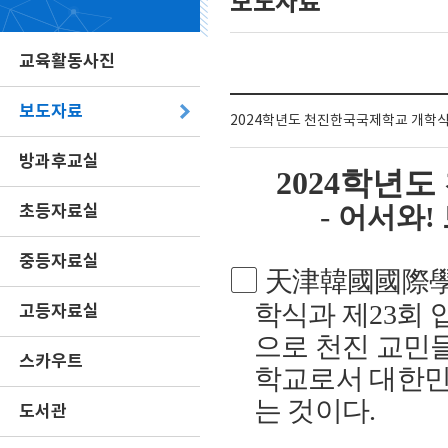
보도자료
교육활동사진
보도자료
2024학년도 천진한국국제학교 개학식
방과후교실
2024
학년도
-
초등자료실
어서와
!
중등자료실
▢
天津韓國國際
학식과 제
23
회 
고등자료실
으로 천진 교민들
스카우트
학교로서 대한민
는 것이다
.
도서관