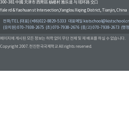
300-381 中國 天津市 西靑區 杨楼村 雅乐道 与 瑶环路 交口
Yale rd & Yaohuan st Intersection,Yanglou Xiqing District, Tianjin, China
전화/TEL (대표) (+86)022-8829-5333 대표메일 kistschool@kistschool.c
(유치원) 070-7938-2675 (초) 070-7938-2676 (중/고) 070-7938-2673 (행정
페이지에 게시된 모든 정보는 허락 없이 무단 전제 및 재 배포를 하실 수 없습니다.
Copyright 2007. 천진한국국제학교 All rights reserved.