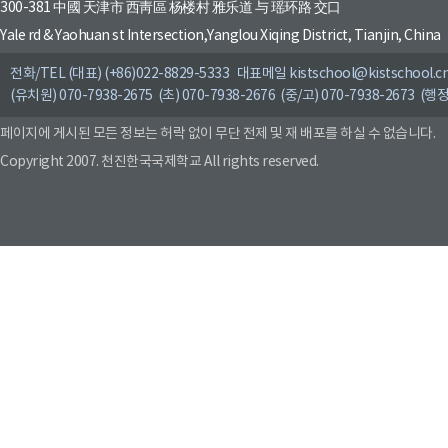
300-381 中國 天津市 西靑區 杨楼村 雅乐道 与 瑶环路 交口
Yale rd & Yaohuan st Intersection,Yanglou Xiqing District, Tianjin, China
전화/TEL (대표) (+86)022-8829-5333 대표메일 kistschool@kistschool.c
(유치원) 070-7938-2675 (초) 070-7938-2676 (중/고) 070-7938-2673 (행정
페이지에 게시된 모든 정보는 허락 없이 무단 전제 및 재 배포를 하실 수 없습니다.
Copyright 2007. 천진한국국제학교 All rights reserved.