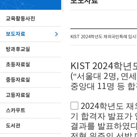
보도자료
교육활동사진
보도자료
KIST 2024학년도 재외국민특례 입
방과후교실
KIST 2024
학년
초등자료실
서울대
명
연
(“
2
,
중등자료실
중앙대
명 등 
11
고등자료실
▢
학년도 
2024
스카우트
기 합격자 발표가
결과를 발표하였
도서관
전형 위주의 선발