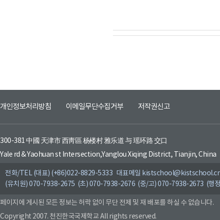
개인정보처리방침
이메일무단수집거부
저작권신고
300-381 中國 天津市 西靑區 杨楼村 雅乐道 与 瑶环路 交口
Yale rd & Yaohuan st Intersection,Yanglou Xiqing District, Tianjin, China
전화/TEL (대표) (+86)022-8829-5333 대표메일 kistschool@kistschool.c
(유치원) 070-7938-2675 (초) 070-7938-2676 (중/고) 070-7938-2673 (행정
페이지에 게시된 모든 정보는 허락 없이 무단 전제 및 재 배포를 하실 수 없습니다.
Copyright 2007. 천진한국국제학교 All rights reserved.