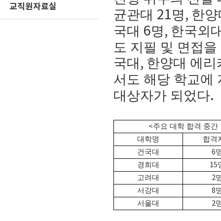
교직원자료실
균관대
명
한양
21
,
국대
명
한국외
6
,
도 지필 및 면접을
국대
한양대 에리
,
서도 해당 학교에
대상자가 되었다
.
<
주요 대학 합격 중간
대학명
합격
건국대
6
경희대
15
고려대
2
서강대
8
서울대
2