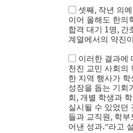
▢
셋째
작년 의
,
이어 올해도 한의
합격 대기
명
간
1
,
계열에서의 약진이
▢
이러한 결과에 
천진 교민 사회의 
한 지역 행사가 
성장을 돕는 기회
회
개별 학생과 
,
실시될 수 있었던
들과 교직원
학부
,
어낸 성과
라고 
.”