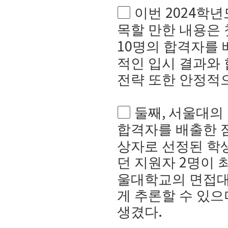
▢
이번
학년
2024
목할 만한 내용은
명의 합격자를 
10
적인 입시 결과와
전략 또한 안정적
▢
둘째
서울대의 
,
합격자를 배출한 
상자로 선정된 학
던 지원자
명이 
2
울대학교의 면접대
게 추론할 수 있
생겼다
.