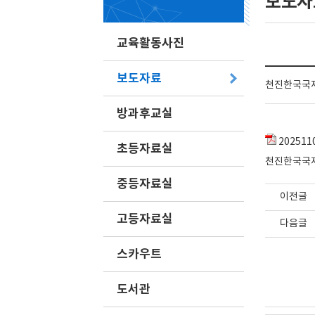
보도자
교육활동사진
보도자료
천진한국국제
방과후교실
20251
초등자료실
천진한국국제
중등자료실
이전글
고등자료실
다음글
스카우트
도서관