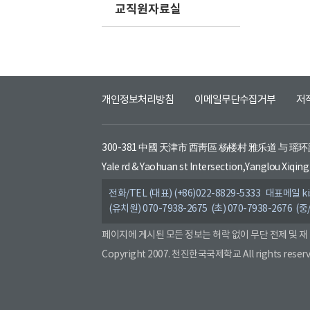
교직원자료실
개인정보처리방침
이메일무단수집거부
저
300-381 中國 天津市 西靑區 杨楼村 雅乐道 与 瑶
Yale rd & Yaohuan st Intersection,Yanglou Xiqing 
전화/TEL (대표) (+86)022-8829-5333 대표메일 kis
(유치원) 070-7938-2675 (초) 070-7938-2676 (중
페이지에 게시된 모든 정보는 허락 없이 무단 전제 및 재
Copyright 2007. 천진한국국제학교 All rights reserv