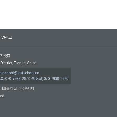
작권신고
环路 交口
District, Tianjin, China
tschool@kistschool.cn
/고) 070-7938-2673 (행정실) 070-7938-2670
 배포를 하실 수 없습니다.
ed.