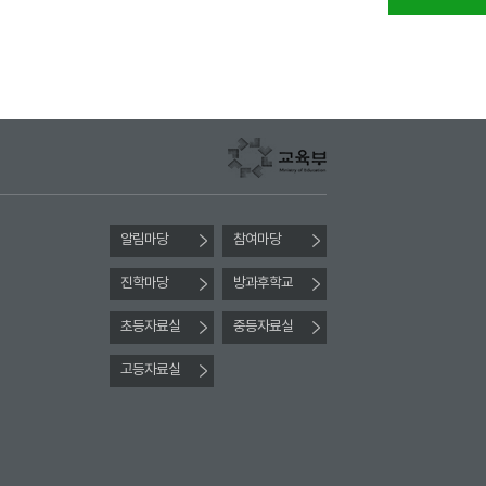
알림마당
참여마당
진학마당
방과후학교
초등자료실
중등자료실
고등자료실