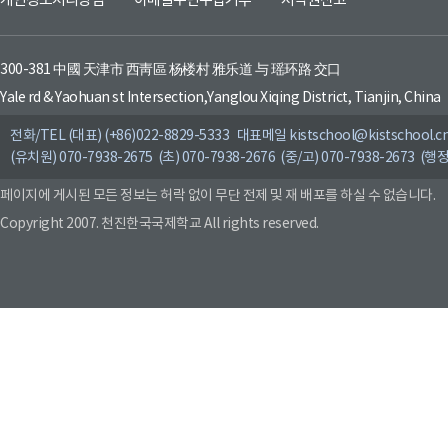
개인정보처리방침
이메일무단수집거부
저작권신고
300-381 中國 天津市 西靑區 杨楼村 雅乐道 与 瑶环路 交口
Yale rd & Yaohuan st Intersection,Yanglou Xiqing District, Tianjin, China
전화/TEL (대표) (+86)022-8829-5333 대표메일 kistschool@kistschool.c
(유치원) 070-7938-2675 (초) 070-7938-2676 (중/고) 070-7938-2673 (행정
페이지에 게시된 모든 정보는 허락 없이 무단 전제 및 재 배포를 하실 수 없습니다.
Copyright 2007. 천진한국국제학교 All rights reserved.