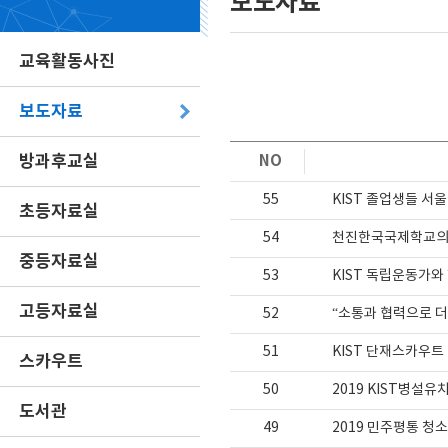
보도자료
교육활동사진
보도자료
방과후교실
NO
55
KIST 졸업생들 서
초등자료실
54
천진한국국제학교의 
중등자료실
53
KIST 독립운동가와
고등자료실
52
“소통과 협력으로 더욱
51
KIST 단재스카우트
스카우트
50
2019 KIST병설
도서관
49
2019 민주평통 청