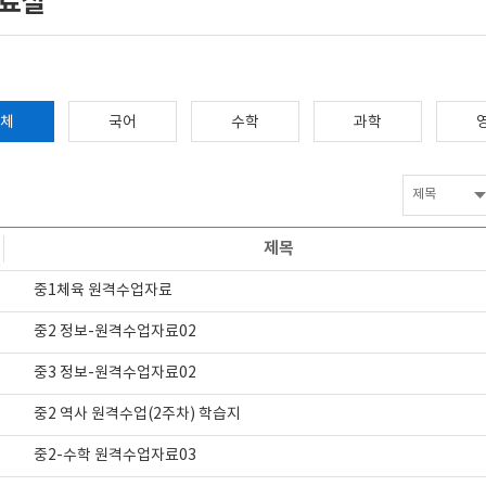
료실
체
국어
수학
과학
제목
중1체육 원격수업자료
중2 정보-원격수업자료02
중3 정보-원격수업자료02
중2 역사 원격수업(2주차) 학습지
중2-수학 원격수업자료03