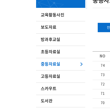
중등자
교육활동사진
보도자료
전
방과후교실
초등자료실
NO
중등자료실
74
73
고등자료실
72
스카우트
71
도서관
70