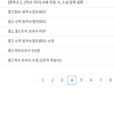
[중학교 1, 2학년 국어] 보충 자료 시, 소설 갈래 설명
중3 정보-원격수업자료01
중2-수학 원격수업자료02
중1, 중3 도덕 교과서 PDF
중2-수학 원격수업자료01-수정
중3 국어교과서 1단원
중2 역사 온라인 수업 (1주차 학습지)
4
1
2
3
5
6
7
8
<