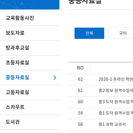
중등자료실
교육활동사진
보도자료
전체
국어
방과후교실
초등자료실
NO
중등자료실
62
2020-1 온라인 학
61
중2 정보 원격수업
고등자료실
60
중3 도덕 원격수업 
스카우트
59
중1 도덕 원격수업 
도서관
58
중1 과학 교과서