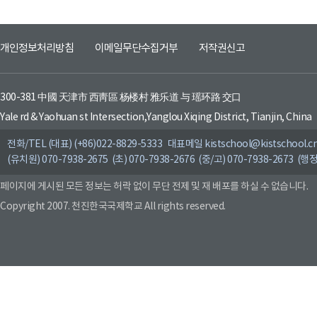
개인정보처리방침
이메일무단수집거부
저작권신고
300-381 中國 天津市 西靑區 杨楼村 雅乐道 与 瑶环路 交口
Yale rd & Yaohuan st Intersection,Yanglou Xiqing District, Tianjin, China
전화/TEL (대표) (+86)022-8829-5333 대표메일 kistschool@kistschool.c
(유치원) 070-7938-2675 (초) 070-7938-2676 (중/고) 070-7938-2673 (행정
페이지에 게시된 모든 정보는 허락 없이 무단 전제 및 재 배포를 하실 수 없습니다.
Copyright 2007. 천진한국국제학교 All rights reserved.