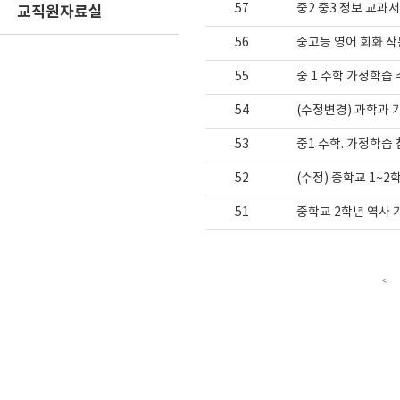
57
중2 중3 정보 교과서
교직원자료실
56
중고등 영어 회화 작
55
중 1 수학 가정학습
54
(수정변경) 과학과 
53
중1 수학. 가정학습
52
(수정) 중학교 1~
51
중학교 2학년 역사 
<