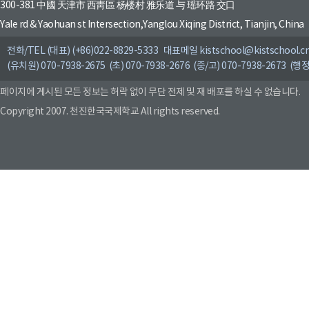
300-381 中國 天津市 西靑區 杨楼村 雅乐道 与 瑶环路 交口
Yale rd & Yaohuan st Intersection,Yanglou Xiqing District, Tianjin, China
전화/TEL (대표) (+86)022-8829-5333 대표메일 kistschool@kistschool.c
(유치원) 070-7938-2675 (초) 070-7938-2676 (중/고) 070-7938-2673 (행정
페이지에 게시된 모든 정보는 허락 없이 무단 전제 및 재 배포를 하실 수 없습니다.
Copyright 2007. 천진한국국제학교 All rights reserved.