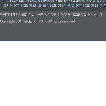
전화/TEL (대표) (+86)022-8829-5333 대표메일 kistschool@kistschool.c
(유치원) 070-7938-2675 (초) 070-7938-2676 (중/고) 070-7938-2673 (행정
페이지에 게시된 모든 정보는 허락 없이 무단 전제 및 재 배포를 하실 수 없습니다.
Copyright 2007. 천진한국국제학교 All rights reserved.