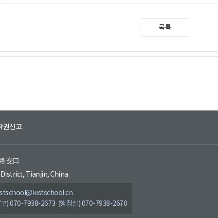
목록
작권신고
环路 交口
District, Tianjin, China
tschool@kistschool.cn
/고) 070-7938-2673 (행정실) 070-7938-2670