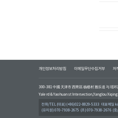
개인정보처리방침
이메일무단수집거부
저
300-381 中國 天津市 西靑區 杨楼村 雅乐道 与 瑶
Yale rd & Yaohuan st Intersection,Yanglou Xiqing 
전화/TEL (대표) (+86)022-8829-5333 대표메일 kis
(유치원) 070-7938-2675 (초) 070-7938-2676 (중