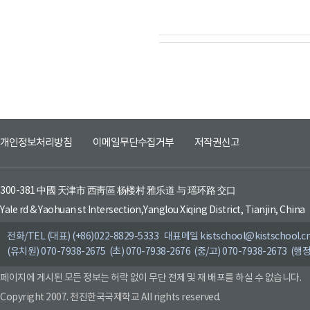
개인정보처리방침
이메일무단수집거부
저작권신고
300-381 中國 天津市 西靑區 杨楼村 雅乐道 与 瑶环路 交口
Yale rd & Yaohuan st Intersection,Yanglou Xiqing District, Tianjin, China
전화/TEL (대표) (+86)022-8829-5333 대표메일 kistschool@kistschool.c
(유치원) 070-7938-2675 (초) 070-7938-2676 (중/고) 070-7938-2673 (행정
페이지에 게시된 모든 정보는 허락 없이 무단 전제 및 재 배포를 하실 수 없습니다.
Copyright 2007. 천진한국국제학교 All rights reserved.