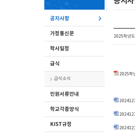
공지사
공지사항
가정통신문
2025학년도
학사일정
급식
2025학
급식소식
민원서류안내
20241
학교각종양식
20241
KIST규정
20241