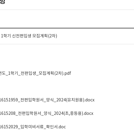
항
 1학기 신전편입생 모집계획(2차)
년도_1학기_전편입생_모집계획(2차).pdf
216151959_전편입학원서_양식_2024(유치원용).docx
21615208_전편입학원서_양식_2024(초,중등용).docx
216152029_입학미비서류_확인서.doc