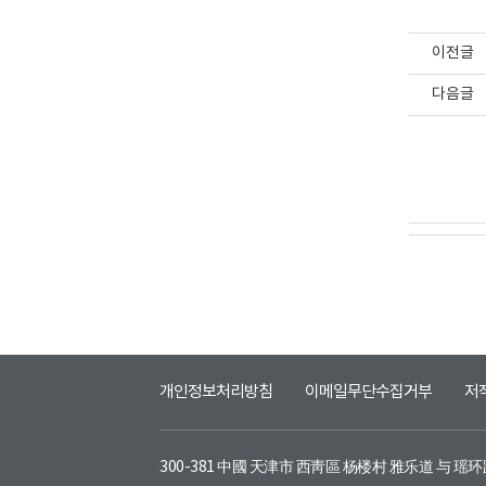
이전글
다음글
개인정보처리방침
이메일무단수집거부
저
300-381 中國 天津市 西靑區 杨楼村 雅乐道 与 瑶