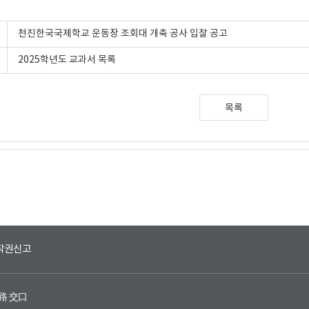
천진한국국제학교 운동장 조회대 개축 공사 입찰 공고
2025학년도 교과서 목록
목록
작권신고
环路 交口