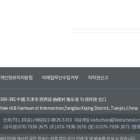
개인정보처리방침
이메일무단수집거부
저작권신고
300-381 中國 天津市 西靑區 杨楼村 雅乐道 与 瑶环路 交口
Yale rd & Yaohuan st Intersection,Yanglou Xiqing District, Tianjin, China
전화/TEL (대표) (+86)022-8829-5333 대표메일 kistschool@kistschool.c
(유치원) 070-7938-2675 (초) 070-7938-2676 (중/고) 070-7938-2673 (행정
페이지에 게시된 모든 정보는 허락 없이 무단 전제 및 재 배포를 하실 수 없습니다.