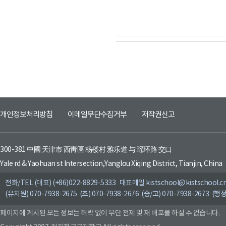
개인정보처리방침
이메일무단수집거부
저작권신고
300-381 中國 天津市 西靑區 杨楼村 雅乐道 与 瑶环路 交口
Yale rd & Yaohuan st Intersection,Yanglou Xiqing District, Tianjin, China
전화/TEL (대표) (+86)022-8829-5333 대표메일 kistschool@kistschool.c
(유치원) 070-7938-2675 (초) 070-7938-2676 (중/고) 070-7938-2673 (행정
페이지에 게시된 모든 정보는 허락 없이 무단 전제 및 재 배포를 하실 수 없습니다.