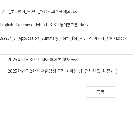
25학년도_초등영어_원어민_채용공고(한국어).docx
_English_Teaching_Job_at_KIST(영어공고문).docx
193954_3._Application_Summary_Form_for_KIST-영어교사_지원서.docx
2025학년도 소프트웨어 해커톤 행사 공지
2025학년도 2학기 전편입생 모집 계획(대상: 유치원 및 초·중·고)
목록