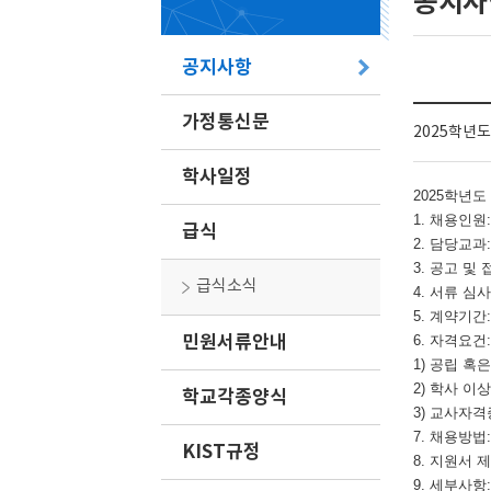
공지사
공지사항
가정통신문
2025학년도 
학사일정
2025
학년도
1.
채용인원
급식
2.
담당교과
3.
공고 및 
급식소식
4.
서류 심사
5.
계약기간
민원서류안내
6.
자격요건
:
1)
공립 혹
2)
학사 이상
학교각종양식
3)
교사자격
7.
채용방법
KIST규정
8.
지원서 
9.
세부사항