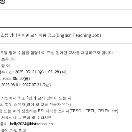
항
초등 영어 원어민 교사 채용 공고(English Teaching Job)
 초
등 영어 수업을 담당하여 주실 원어민 교사를 채용하고자 합니다
.
: 초
등
1
명
:
영 어
접수기간
:
2025. 05. 21.(수
) ~ 05. 28.(수
)
:
2025. 05. 30(금)
:
2025.08.01~2027.07.31.(2
년
)
은 사립에서 최소
2
년의 교사 경력이 있는 자
의 학위 소유자
(
영어 및 교육 전공자 우대
)
증 또는 이와 상응하는
ESL
자격증 소지자
(TESOL, TEFL, CELTA, etc)
:
서류심사
→
면접 및 수업시연
제출처
:
kelly2024@kistschool.cn
:
붙임 파일 참고