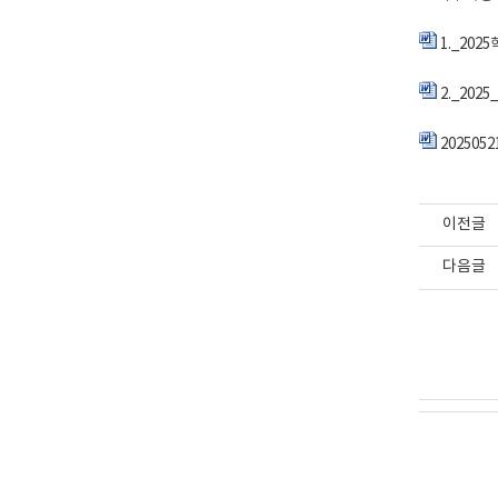
1._20
2._2025
2025052
이전글
다음글