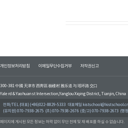
개인정보처리방침
이메일무단수집거부
저작권신고
300-381 中國 天津市 西靑區 杨楼村 雅乐道 与 瑶环路 交口
Yale rd & Yaohuan st Intersection,Yanglou Xiqing District, Tianjin, China
전화/TEL (대표) (+86)022-8829-5333 대표메일 kistschool@kistschool.c
(유치원) 070-7938-2675 (초) 070-7938-2676 (중/고) 070-7938-2673 (행정
페이지에 게시된 모든 정보는 허락 없이 무단 전제 및 재 배포를 하실 수 없습니다.