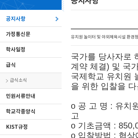
공지사항
공지사항
가정통신문
유치원 놀이터 및 야외체육시설 환경정
학사일정
국가를 당사자로 
급식
계약 체결) 및 국
국제학교
유치원 
급식소식
을 위한 입찰을 
민원서류안내
o 공 고 명 :
유치원
학교각종양식
고
o 기초금액 : 850,
KIST규정
o 입찰방법 : 협