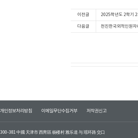
이전글
2025학년도 2학기 
다음글
천진한국외적인원자녀학
개인정보처리방침
이메일무단수집거부
저작권신고
300-381 中國 天津市 西靑區 杨楼村 雅乐道 与 瑶环路 交口