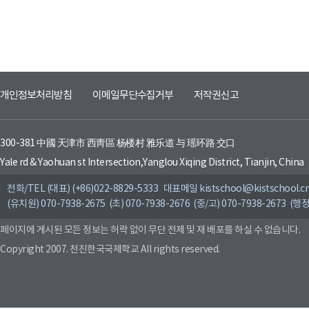
개인정보처리방침
이메일무단수집거부
저작권신고
300-381 中國 天津市 西靑區 杨楼村 雅乐道 与 瑶环路 交口
Yale rd & Yaohuan st Intersection,Yanglou Xiqing District, Tianjin, China
전화/TEL (대표) (+86)022-8829-5333 대표메일 kistschool@kistschool.c
(유치원) 070-7938-2675 (초) 070-7938-2676 (중/고) 070-7938-2673 (행정
페이지에 게시된 모든 정보는 허락 없이 무단 전제 및 재 배포를 하실 수 없습니다.
Copyright 2007. 천진한국국제학교 All rights reserved.