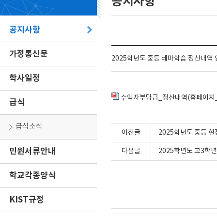
공지사항
공지사항
가정통신문
2025학년도 중등 테마학습 정산내역
학사일정
수익자부담금_정산내역(홈페이지_공
급식
급식소식
이전글
2025학년도 중등 
민원서류안내
다음글
2025학년도 고3학
학교각종양식
KIST규정