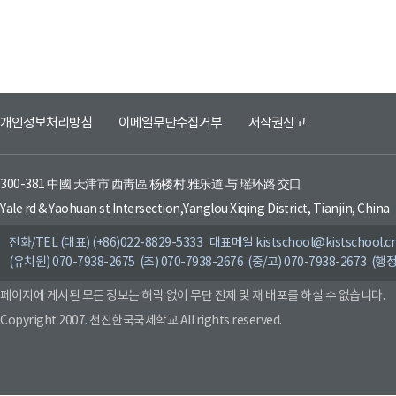
개인정보처리방침
이메일무단수집거부
저작권신고
300-381 中國 天津市 西靑區 杨楼村 雅乐道 与 瑶环路 交口
Yale rd & Yaohuan st Intersection,Yanglou Xiqing District, Tianjin, China
전화/TEL (대표) (+86)022-8829-5333 대표메일 kistschool@kistschool.c
(유치원) 070-7938-2675 (초) 070-7938-2676 (중/고) 070-7938-2673 (행정
페이지에 게시된 모든 정보는 허락 없이 무단 전제 및 재 배포를 하실 수 없습니다.
Copyright 2007. 천진한국국제학교 All rights reserved.