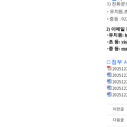
1) 전화문
◦
유
치원
,
◦
중등
: 0
2) 이메일
◦
유치원
:
h
◦
초 등
:
yi
◦
중 등
:
eu
□ 첨부 
202512
202512
20251
20251
202512
이전글
다음글