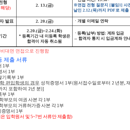
전형
2. 13.(
금
)
※
면접 전형 질문지
[
붙임
1]
사
 해당
)
날인
2.12.(
목
)
까지
PDF
로 제출
자 발표
2. 20.(
금
)
ㆍ개별 이메일 연락
2.20.(
금
)~2.24.(
화
)
ㆍ등록
(
납부
)
방법
:
계좌 입금
기간
*
등록기간 내 미등록 학생은
→
합격자 통지 시 입금계좌 안
합격이 자동 취소됨
 비대면 면접으로 진행함
등 제출 서류
서
부
1
명서
부
1
활기록부
부
1
학
편입학생의 경우
성적증명서
부
원서접수일로부터
년분
·
1
(
2
,
까지 포함하여
년 분
2
)]
록부
부
1
 학부모의 여권 사본 각
부
1
 학부모의 거류허가증 사본 각
부
1
계증명서
부
1
치원은 입학원서
및 5~7번 서류만 제출함)