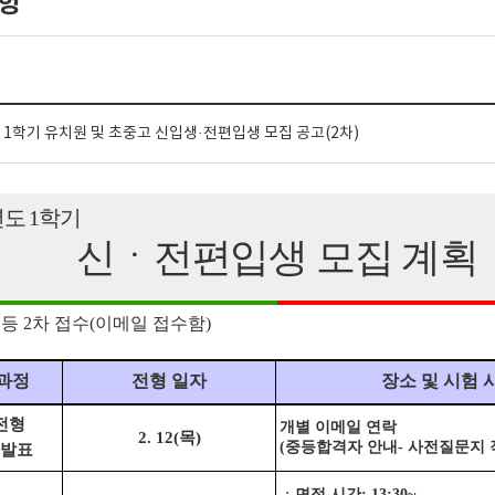
항
 1학기 유치원 및 초중고 신입생·전편입생 모집 공고(2차)
년도
1
학기
신ㆍ전편입생 모집 계획
중등
2
차 접수
(
이메일 접수함
)
과정
전형 일자
장소 및 시험 
전형
개별 이메일 연락
2. 12(
목
)
(
중등합격자 안내
-
사전질문지 
발표
ㆍ면접 시간
: 13:30~