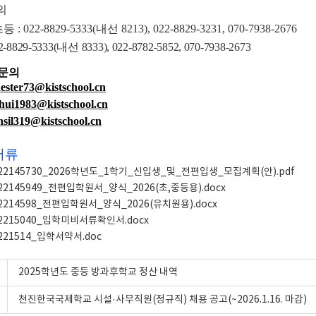
의
초등
: 022-8829-5333(
내선
8213), 022-8829-3231, 070-7938-2676
22-8829-5333(
내선
8333), 022-8782-5852, 070-7938-2673
 문의
ester73@kistschool.cn
shui1983@kistschool.cn
nsil319@kistschool.cn
서류
2
2145730_2026학년도_1학기_신입생_및_전편입생_모집계획(안).pdf
22145949_전편입학원서_양식_2026(초,중등용).docx
22214598_전편입학원서_양식_2026(유치원용).docx
22215040_입학미비서류확인서.docx
221514_입학서약서.doc
2025학년도 중등 방과후학교 정산 내역
천진한국국제학교 시설·사무직원(정규직) 채용 공고(~2026.1.16. 마감)