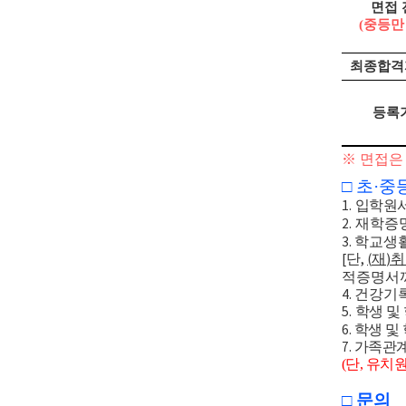
면접 
(
중등만
최종합격
등록
※
면접은
□
초
·
중
입학원
1.
재학증
2.
학교생
3.
단
재
취
[
,
(
)
적증명서
건강기
4.
학생 및
5.
학생 및
6.
가족관
7.
(단, 유
□ 문의