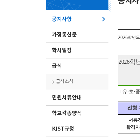
공지사
공지사항
가정통신문
2026학년도
학사일정
2026
학
급식
급식소식
□
유
·
초
·
민원서류안내
전형 
학교각종양식
서류
합격자
KIST규정