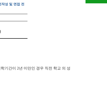
전작성 및 면접 전
내
재학기간이
년 미만인 경우 직전 학교 의 성
2