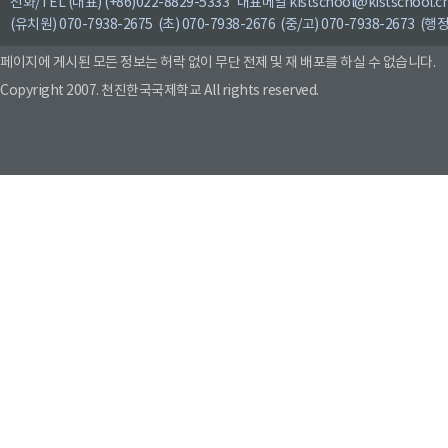
전화/TEL (대표) (+86)022-8829-5333 대표메일 kistschool@kistschool.c
(유치원) 070-7938-2675 (초) 070-7938-2676 (중/고) 070-7938-2673 (행정
페이지에 게시된 모든 정보는 허락 없이 무단 전제 및 재 배포를 하실 수 없습니다.
Copyright 2007. 천진한국국제학교 All rights reserved.