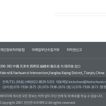
개인정보처리방침
이메일무단수집거부
저작권신고
300-381 中國 天津市 西靑區 杨楼村 雅乐道 与 瑶环路 交口
Yale rd & Yaohuan st Intersection,Yanglou Xiqing District, Tianjin, China
전화/TEL (대표) (+86)022-8829-5333 대표메일 kistschool@kistschool.c
(유치원) 070-7938-2675 (초) 070-7938-2676 (중/고) 070-7938-2673 (행정
페이지에 게시된 모든 정보는 허락 없이 무단 전제 및 재 배포를 하실 수 없습니다.
Copyright 2007. 천진한국국제학교 All rights reserved.