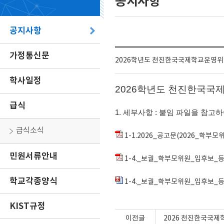
공지사항
공지사항
가정통신문
2026학년도 천진한국국제학교운영위
학사일정
2026학년도 천진한국국
급식
1. 세부사항 : 붙임 파일을 참고
급식소식
1-1.2026_공고문(2026_학부모
민원서류안내
1-4._보궐_학부모위원_입후보_등록서
학교각종양식
1-4._보궐_학부모위원_입후보_등록
KIST규정
이전글
2026 천진한국국