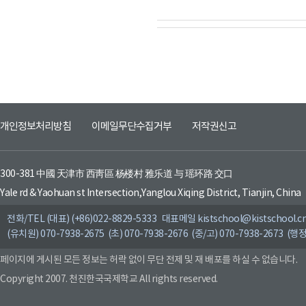
개인정보처리방침
이메일무단수집거부
저작권신고
300-381 中國 天津市 西靑區 杨楼村 雅乐道 与 瑶环路 交口
Yale rd & Yaohuan st Intersection,Yanglou Xiqing District, Tianjin, China
전화/TEL (대표) (+86)022-8829-5333 대표메일 kistschool@kistschool.c
(유치원) 070-7938-2675 (초) 070-7938-2676 (중/고) 070-7938-2673 (행정
페이지에 게시된 모든 정보는 허락 없이 무단 전제 및 재 배포를 하실 수 없습니다.
Copyright 2007. 천진한국국제학교 All rights reserved.