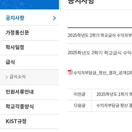
공지사항
공지사항
가정통신문
2025학년도 2학기 학교급식 수익자
학사일정
2025학년도 2
학기 학교급식 수익
급식
수익자부담금_정산_결과_공개(202
급식소식
민원서류안내
이전글
2025학년도 1학기
다음글
수익자부담금 정산 결
학교각종양식
KIST규정