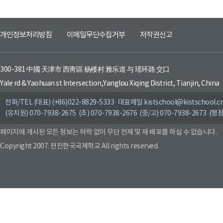
개인정보처리방침
이메일무단수집거부
저작권신고
300-381 中國 天津市 西靑區 杨楼村 雅乐道 与 瑶环路 交口
Yale rd & Yaohuan st Intersection,Yanglou Xiqing District, Tianjin, China
전화/TEL (대표) (+86)022-8829-5333 대표메일 kistschool@kistschool.c
(유치원) 070-7938-2675 (초) 070-7938-2676 (중/고) 070-7938-2673 (행정
페이지에 게시된 모든 정보는 허락 없이 무단 전제 및 재 배포를 하실 수 없습니다.
Copyright 2007. 천진한국국제학교 All rights reserved.