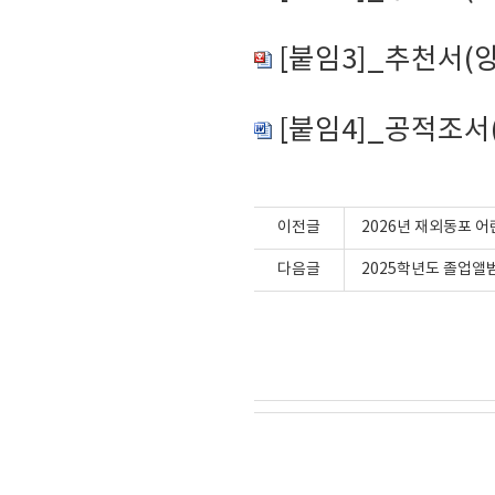
[붙임3]_추천서(양
[붙임4]_공적조서(
이전글
2026년 재외동포 
다음글
2025학년도 졸업앨