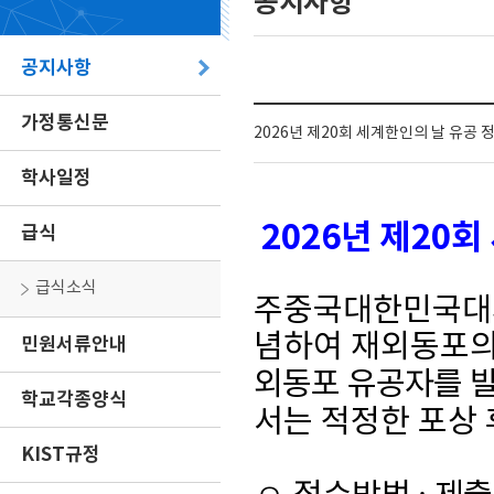
공지사항
공지사항
가정통신문
2026년 제20회 세계한인의 날 유공
학사일정
2026
년 제
20
회
급식
급식소식
주중국대한민국
념하여 재외동포의
민원서류안내
외동포 유공자를 
학교각종양식
서는 적정한 포상
KIST규정