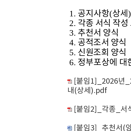
1.
공지사항
(
상세
)
2.
각종 서식 작성
3.
추천서 양식
4.
공적조서 양식
5.
신원조회 양식
6.
정부포상에 대
[붙임1]_2026
내(상세).pdf
[붙임2]_각종_서
[붙임3]_추천서(양식