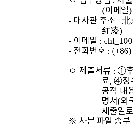
ㅇ
접수방법
:
제출
(
이메일
-
대사관 주소
:
北
红凌
)
-
이메일
: chl_10
-
전화번호
: (+86
ㅇ
제출서류
:
①
료
,
④
정
공적 내
명서
(
외
제출일
※
사본 파일 송부