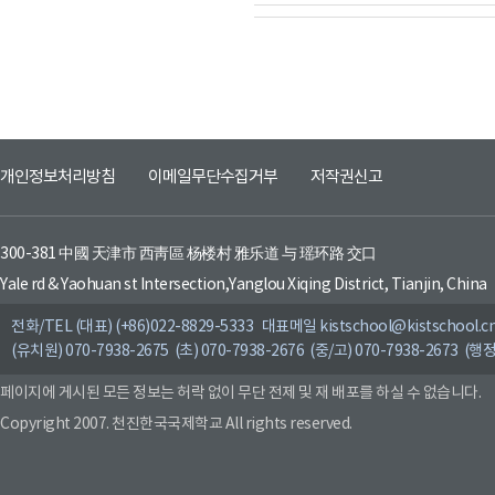
개인정보처리방침
이메일무단수집거부
저작권신고
300-381 中國 天津市 西靑區 杨楼村 雅乐道 与 瑶环路 交口
Yale rd & Yaohuan st Intersection,Yanglou Xiqing District, Tianjin, China
전화/TEL (대표) (+86)022-8829-5333 대표메일 kistschool@kistschool.c
(유치원) 070-7938-2675 (초) 070-7938-2676 (중/고) 070-7938-2673 (행정
페이지에 게시된 모든 정보는 허락 없이 무단 전제 및 재 배포를 하실 수 없습니다.
Copyright 2007. 천진한국국제학교 All rights reserved.