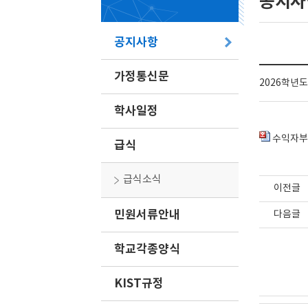
공지사
공지사항
가정통신문
2026학년
학사일정
수익자부담
급식
급식소식
이전글
민원서류안내
다음글
학교각종양식
KIST규정