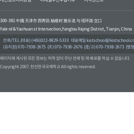
개인정보처리방침
이메일무단수집거부
저작권신고
300-381 中國 天津市 西靑區 杨楼村 雅乐道 与 瑶环路 交口
Yale rd & Yaohuan st Intersection,Yanglou Xiqing District, Tianjin, China
전화/TEL (대표) (+86)022-8829-5333 대표메일 kistschool@kistschool.c
(유치원) 070-7938-2675 (초) 070-7938-2676 (중/고) 070-7938-2673 (행정
페이지에 게시된 모든 정보는 허락 없이 무단 전제 및 재 배포를 하실 수 없습니다.
Copyright 2007. 천진한국국제학교 All rights reserved.