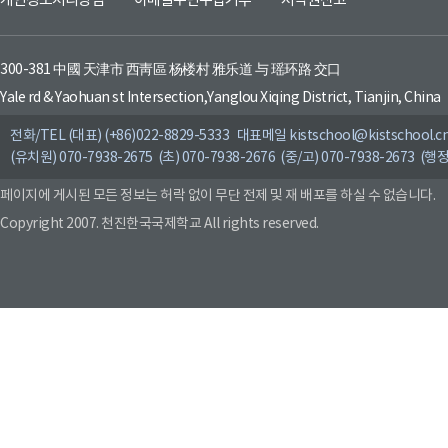
개인정보처리방침
이메일무단수집거부
저작권신고
300-381 中國 天津市 西靑區 杨楼村 雅乐道 与 瑶环路 交口
Yale rd & Yaohuan st Intersection,Yanglou Xiqing District, Tianjin, China
전화/TEL (대표) (+86)022-8829-5333 대표메일 kistschool@kistschool.c
(유치원) 070-7938-2675 (초) 070-7938-2676 (중/고) 070-7938-2673 (행정
페이지에 게시된 모든 정보는 허락 없이 무단 전제 및 재 배포를 하실 수 없습니다.
Copyright 2007. 천진한국국제학교 All rights reserved.