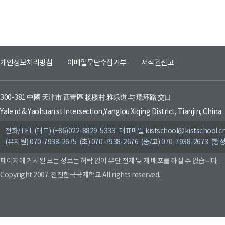
개인정보처리방침
이메일무단수집거부
저작권신고
300-381 中國 天津市 西靑區 杨楼村 雅乐道 与 瑶环路 交口
Yale rd & Yaohuan st Intersection,Yanglou Xiqing District, Tianjin, China
전화/TEL (대표) (+86)022-8829-5333 대표메일 kistschool@kistschool.c
(유치원) 070-7938-2675 (초) 070-7938-2676 (중/고) 070-7938-2673 (행정
페이지에 게시된 모든 정보는 허락 없이 무단 전제 및 재 배포를 하실 수 없습니다.
Copyright 2007. 천진한국국제학교 All rights reserved.