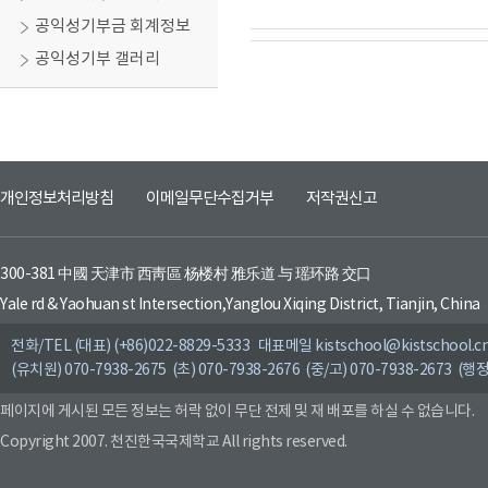
공익성기부금 회계정보
공익성기부 갤러리
개인정보처리방침
이메일무단수집거부
저작권신고
300-381 中國 天津市 西靑區 杨楼村 雅乐道 与 瑶环路 交口
Yale rd & Yaohuan st Intersection,Yanglou Xiqing District, Tianjin, China
전화/TEL (대표) (+86)022-8829-5333 대표메일 kistschool@kistschool.c
(유치원) 070-7938-2675 (초) 070-7938-2676 (중/고) 070-7938-2673 (행정
페이지에 게시된 모든 정보는 허락 없이 무단 전제 및 재 배포를 하실 수 없습니다.
Copyright 2007. 천진한국국제학교 All rights reserved.