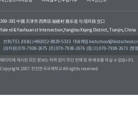
개인정보처리방침
이메일무단수집거부
저작권신고
300-381 中國 天津市 西靑區 杨楼村 雅乐道 与 瑶环路 交口
Yale rd & Yaohuan st Intersection,Yanglou Xiqing District, Tianjin, China
전화/TEL (대표) (+86)022-8829-5333 대표메일 kistschool@kistschool.c
(유치원) 070-7938-2675 (초) 070-7938-2676 (중/고) 070-7938-2673 (행정
페이지에 게시된 모든 정보는 허락 없이 무단 전제 및 재 배포를 하실 수 없습니다.
Copyright 2007. 천진한국국제학교 All rights reserved.