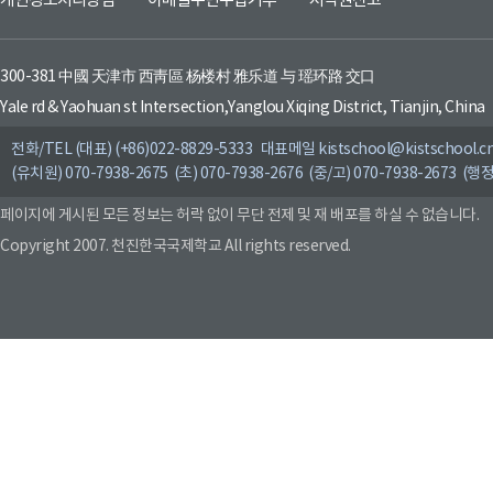
개인정보처리방침
이메일무단수집거부
저작권신고
300-381 中國 天津市 西靑區 杨楼村 雅乐道 与 瑶环路 交口
Yale rd & Yaohuan st Intersection,Yanglou Xiqing District, Tianjin, China
전화/TEL (대표) (+86)022-8829-5333 대표메일 kistschool@kistschool.c
(유치원) 070-7938-2675 (초) 070-7938-2676 (중/고) 070-7938-2673 (행정
페이지에 게시된 모든 정보는 허락 없이 무단 전제 및 재 배포를 하실 수 없습니다.
Copyright 2007. 천진한국국제학교 All rights reserved.